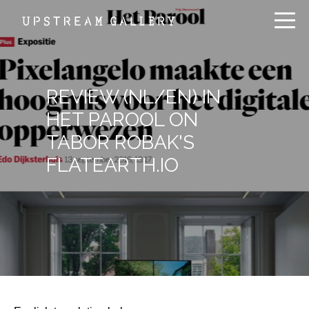
REVIEW (NL/EN) IN
HET PAROOL ON
TABOR ROBAK'S
FLATEARTH.IO